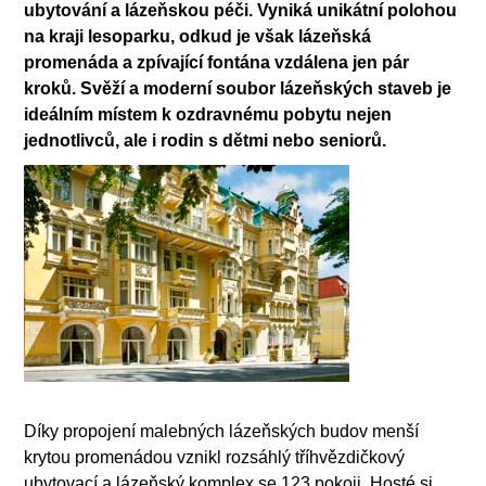
ubytování a lázeňskou péči. Vyniká unikátní polohou
na kraji lesoparku, odkud je však lázeňská
promenáda a zpívající fontána vzdálena jen pár
kroků. Svěží a moderní soubor lázeňských staveb je
ideálním místem k ozdravnému pobytu nejen
jednotlivců, ale i rodin s dětmi nebo seniorů.
Díky propojení malebných lázeňských budov menší
krytou promenádou vznikl rozsáhlý tříhvězdičkový
ubytovací a lázeňský komplex se 123 pokoji. Hosté si