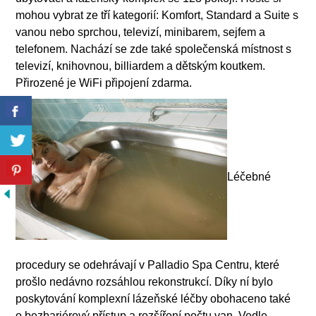
mohou vybrat ze tří kategorií: Komfort, Standard a Suite s
vanou nebo sprchou, televizí, minibarem, sejfem a
telefonem. Nachází se zde také společenská místnost s
televizí, knihovnou, billiardem a dětským koutkem.
Přirozené je WiFi připojení zdarma.
Léčebné
procedury se odehrávají v Palladio Spa Centru, které
prošlo nedávno rozsáhlou rekonstrukcí. Díky ní bylo
poskytování komplexní lázeňské léčby obohaceno také
o bezbariérový přístup a rozšíření počtu van. Vedle