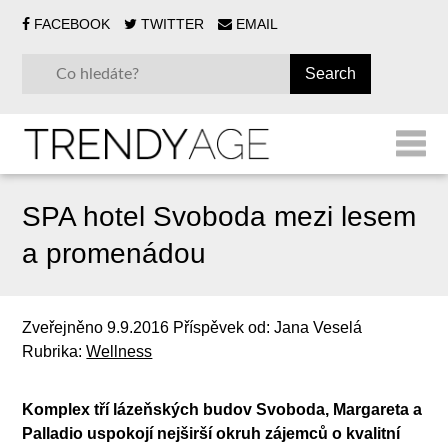
FACEBOOK
TWITTER
EMAIL
SPA hotel Svoboda mezi lesem
a promenádou
Zveřejněno
9.9.2016
Příspěvek od:
Jana Veselá
Rubrika:
Wellness
Komplex tří lázeňských budov Svoboda, Margareta a
Palladio uspokojí nejširší okruh zájemců o kvalitní