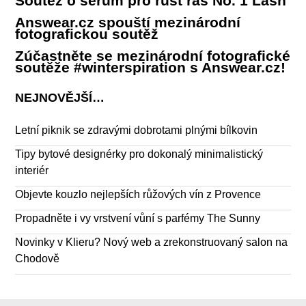
Soutěž o sérum pro růst řas No. 1 Lash
Answear.cz spouští mezinárodní
fotografickou soutěž
Zúčastněte se mezinárodní fotografické
soutěže #winterspiration s Answear.cz!
NEJNOVĚJŠÍ…
Letní piknik se zdravými dobrotami plnými bílkovin
Tipy bytové designérky pro dokonalý minimalistický
interiér
Objevte kouzlo nejlepších růžových vín z Provence
Propadněte i vy vrstvení vůní s parfémy The Sunny
Novinky v Klieru? Nový web a zrekonstruovaný salon na
Chodově