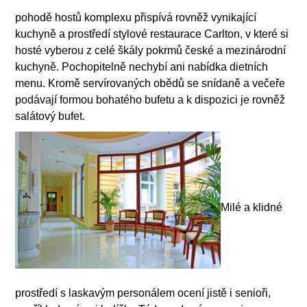
pohodě hostů komplexu přispívá rovněž vynikající
kuchyně a prostředí stylové restaurace Carlton, v které si
hosté vyberou z celé škály pokrmů české a mezinárodní
kuchyně. Pochopitelně nechybí ani nabídka dietních
menu. Kromě servírovaných obědů se snídaně a večeře
podávají formou bohatého bufetu a k dispozici je rovněž
salátový bufet.
Milé a klidné
prostředí s laskavým personálem ocení jistě i senioři,