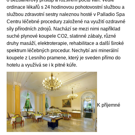
ordinace lékařů s 24 hodinovou pohotovostní službou a
službou zdravotní sestry naleznou hosté v Palladio Spa
Centru léčebné procedury založené na využití ozdravné
síly přírodních zdrojů. Nachází se mezi nimi například
suché plynové koupele CO2, slatinné zábaly, různé
druhy masáží, elektroterapie, rehabilitace a další široké
spektrum léčebných procedur. Nechybí ani minerální
koupele z Lesního pramene, který je sveden přímo do
hotelu a využívá se i k pitné kúře.
K příjemné