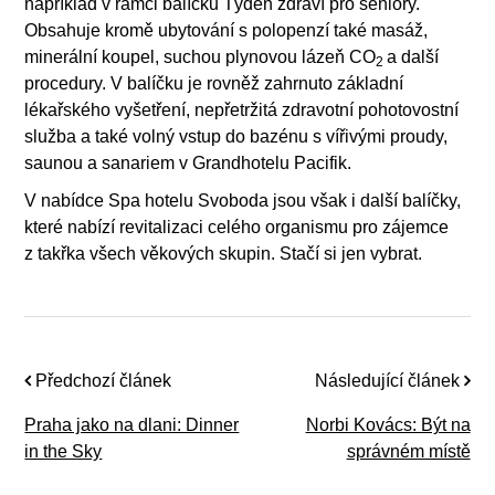
například v rámci balíčku Týden zdraví pro seniory.
Obsahuje kromě ubytování s polopenzí také masáž,
minerální koupel, suchou plynovou lázeň CO
a další
2
procedury. V balíčku je rovněž zahrnuto základní
lékařského vyšetření, nepřetržitá zdravotní pohotovostní
služba a také volný vstup do bazénu s vířivými proudy,
saunou a sanariem v Grandhotelu Pacifik.
V nabídce Spa hotelu Svoboda jsou však i další balíčky,
které nabízí revitalizaci celého organismu pro zájemce
z takřka všech věkových skupin. Stačí si jen vybrat.
Předchozí článek
Následující článek
Praha jako na dlani: Dinner
Norbi Kovács: Být na
in the Sky
správném místě