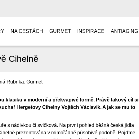
RY
NA CESTÁCH
GURMET
INSPIRACE
ANTIAGING
vě Cihelně
tná
Rubrika:
Gurmet
u klasiku v moderní a překvapivé formě. Právě takový cíl si
uchař Hergetovy Cihelny Vojtěch Václavík. A jak se mu to
ře s nádivkou či svíčková. Na první pohled běžná česká jídla
 Cihelně prezentována v mimořádně působivé podobě. Pojďme