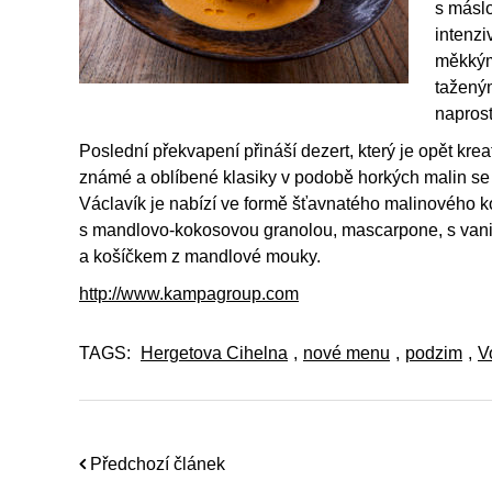
s máslo
intenzi
měkkým
tažený
napros
Poslední překvapení přináší dezert, který je opět kreat
známé a oblíbené klasiky v podobě horkých malin se
Václavík je nabízí ve formě šťavnatého malinového 
s mandlovo-kokosovou granolou, mascarpone, s vani
a košíčkem z mandlové mouky.
http://www.kampagroup.com
TAGS:
Hergetova Cihelna
,
nové menu
,
podzim
,
V
Předchozí článek