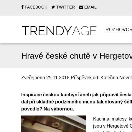
FACEBOOK
TWITTER
EMAIL
ROZHOVO
Hravé české chutě v Hergeto
Zveřejněno
25.11.2018
Příspěvek od:
Kateřina Novo
Inspirace českou kuchyní aneb jak připravit česko
dal při skladbě podzimního menu talentovaný šéfk
povedlo? Na výbornou.
Kachna, matesy, ku
jsou v Hergetově