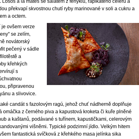
it. Losos à la mates se salátem z fenyklu, řapíkatého celeru a
ou překvapí skvostnou chutí ryby marinované v soli a cukru a
ejem a octem.
í je ovšem verze
čeny“ se zelím,
čně novátorský
fit pečený v sádle
filotěstě a
by křehkých
ervírují s
 úchvatnou
ou, připravenou
yánu a slivovice.
také candát s fazolovým ragú, jehož chuť nádherně doplňuje
á omáčka z černého piva a kapustová kroketa či kuře plněné
hub a kaštanů, podávané s tuřínem, kapustičkami, celerovým
kandovanými višněmi. Typické podzimní jídlo. Velkým hitem
šem fantastická svíčková z křehkého masa jelínka sika