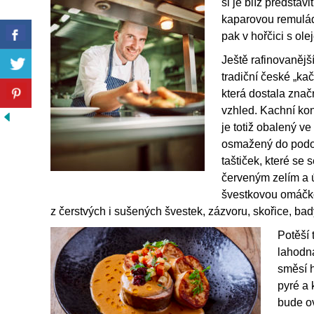
si je blíž představ
kaparovou remulád
pak v hořčici s ol
Ještě rafinovanějš
tradiční české „ka
která dostala zna
vzhled. Kachní kon
je totiž obalený ve 
osmažený do podo
taštiček, které se s
červeným zelím a
švestkovou omáčk
z čerstvých i sušených švestek, zázvoru, skořice, bad
Potěší 
lahodn
směsí 
pyré a 
bude ov