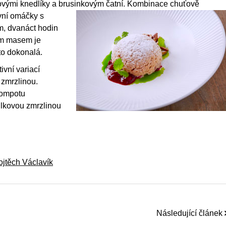
vými knedlíky a brusinkovým čatní.
Kombinace chuťově
vní omáčky s
, dvanáct hodin
m masem je
to dokonalá.
ivní variací
 zmrzlinou.
kompotu
lkovou zmrzlinou
ojtěch Václavík
Následující článek