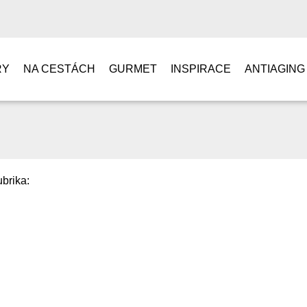
RY
NA CESTÁCH
GURMET
INSPIRACE
ANTIAGING
brika: