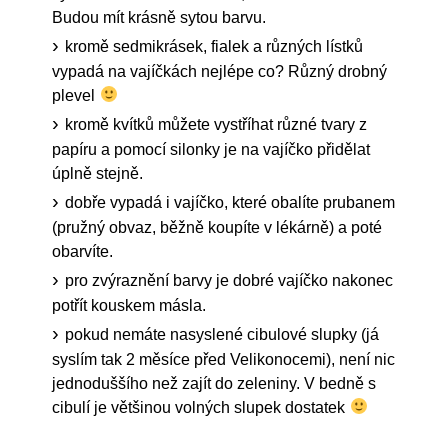
Budou mít krásně sytou barvu.
kromě sedmikrásek, fialek a různých lístků
vypadá na vajíčkách nejlépe co? Různý drobný
plevel
kromě kvítků můžete vystříhat různé tvary z
papíru a pomocí silonky je na vajíčko přidělat
úplně stejně.
dobře vypadá i vajíčko, které obalíte prubanem
(pružný obvaz, běžně koupíte v lékárně) a poté
obarvíte.
pro zvýraznění barvy je dobré vajíčko nakonec
potřít kouskem másla.
pokud nemáte nasyslené cibulové slupky (já
syslím tak 2 měsíce před Velikonocemi), není nic
jednoduššího než zajít do zeleniny. V bedně s
cibulí je většinou volných slupek dostatek