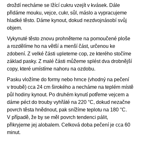
droždí necháme se lžící cukru vzejít v kvásek. Dále
přidáme mouku, vejce, cukr, sůl, máslo a vypracujeme
hladké těsto. Dáme kynout, dokud nezdvojnásobí svůj
objem.
Vykynuté těsto znovu prohněteme na pomoučené ploše
a rozdělíme ho na větší a menší část, určenou ke
zdobení. Z velké části upleteme cop, ze kterého stočíme
základ pasky. Z malé části můžeme splést dva drobnější
copy, které umístíme nahoru na ozdobu.
Pasku vložíme do formy nebo hrnce (vhodný na pečení
v troubě) cca 24 cm širokého a necháme na teplém místě
půl hodiny kynout. Po druhém kynutí potřeme vejcem a
dáme péct do trouby vyhřáté na 220 °C, dokud nezačne
povrch těsta hnědnout, pak snížíme teplotu na 180 °C.
V případě, že by se měl povrch tendenci pálit,
přikryjeme jej alobalem. Celková doba pečení je cca 60
minut.