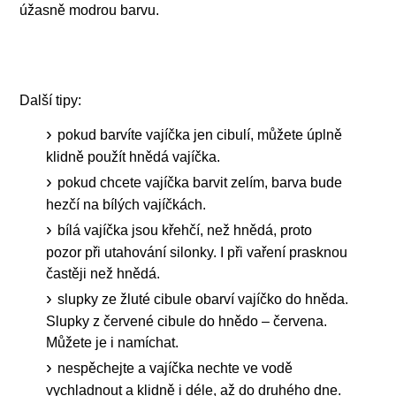
úžasně modrou barvu.
Další tipy:
pokud barvíte vajíčka jen cibulí, můžete úplně
klidně použít hnědá vajíčka.
pokud chcete vajíčka barvit zelím, barva bude
hezčí na bílých vajíčkách.
bílá vajíčka jsou křehčí, než hnědá, proto
pozor při utahování silonky. I při vaření prasknou
častěji než hnědá.
slupky ze žluté cibule obarví vajíčko do hněda.
Slupky z červené cibule do hnědo – červena.
Můžete je i namíchat.
nespěchejte a vajíčka nechte ve vodě
vychladnout a klidně i déle, až do druhého dne.