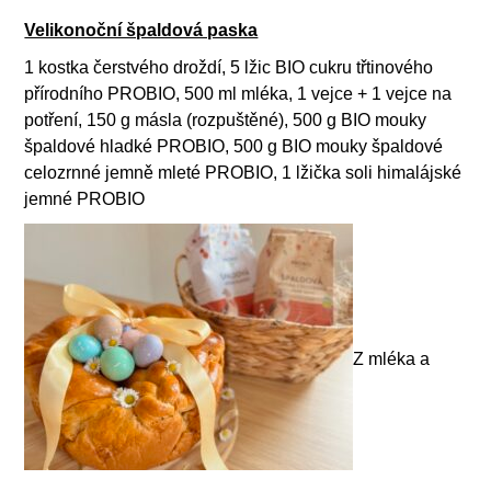
Velikonoční špaldová paska
1 kostka čerstvého droždí, 5 lžic BIO cukru třtinového
přírodního PROBIO, 500 ml mléka, 1 vejce + 1 vejce na
potření, 150 g másla (rozpuštěné), 500 g BIO mouky
špaldové hladké PROBIO, 500 g BIO mouky špaldové
celozrnné jemně mleté PROBIO, 1 lžička soli himalájské
jemné PROBIO
Z mléka a