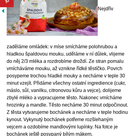
Nejdřív
zaděláme omládek: v míse smícháme polohrubou a
hladkou špaldovou mouku, uděláme v ní důlek, vlijeme
do něj 2/3 mléka a rozdrobíme droždí. Ze stran pomalu
vmícháváme mouku, až vznikne řídké těstíčko. Povrch
posypeme trochou hladké mouky a necháme v teple 30
minut vzejít. Přidáme všechny ostatní ingredience (cukr,
máslo, sůl, vanilku, citronovou kůru a vejce), dolijeme
zbylé mléko a vypracujeme těsto. Nakonec vmícháme
hrozinky a mandle. Těsto necháme 30 minut odpočinout.
Z těsta vytvarujeme bochánek a necháme v teple hodinu
kynout. Vykynutý bochánek potřeme rozšlehaným
vejcem a ozdobíme mandlovými lupínky. Na fotce je
bochánek ještě posypaný bílým mákem.