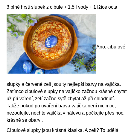
3 plné hrsti slupek z cibule + 1,5 l vody + 1 lžíce octa
Ano, cibulové
slupky a červené zelí jsou ty nejlepší barvy na vajíčka.
Zatímco cibulové slupky na vajíčko začnou krásně chytat
už při vaření, zelí začne sytě chytat až při chladnutí.
Takže pokud po uvaření barva vajíčka není nic moc,
nezoufejte, nechte vajíčka v nálevu a počkejte přes noc,
krásně se obarví.
Cibulové slupky jsou krásná klasika. A zelí? To udělá