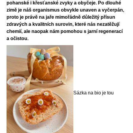
pohanské i křesťanské zvyky a obyčeje. Po dlouhé
zimě je náš organismus obvykle unaven a vyčerpán,
proto je právě na jaře mimořádně důležitý přísun
zdravých a kvalitních surovin, které nás nezatěžují
chemií, ale naopak nám pomohou s jarní regenerací
a očistou.
Sázka na bio je tou