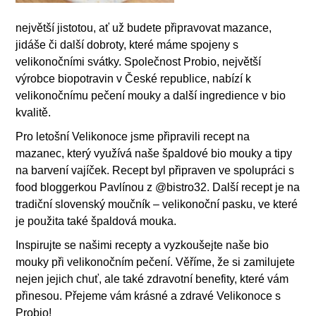
největší jistotou, ať už budete připravovat mazance,
jidáše či další dobroty, které máme spojeny s
velikonočními svátky. Společnost Probio, největší
výrobce biopotravin v České republice, nabízí k
velikonočnímu pečení mouky a další ingredience v bio
kvalitě.
Pro letošní Velikonoce jsme připravili recept na
mazanec, který využívá naše špaldové bio mouky a tipy
na barvení vajíček. Recept byl připraven ve spolupráci s
food bloggerkou Pavlínou z @bistro32. Další recept je na
tradiční slovenský moučník – velikonoční pasku, ve které
je použita také špaldová mouka.
Inspirujte se našimi recepty a vyzkoušejte naše bio
mouky při velikonočním pečení. Věříme, že si zamilujete
nejen jejich chuť, ale také zdravotní benefity, které vám
přinesou. Přejeme vám krásné a zdravé Velikonoce s
Probio!