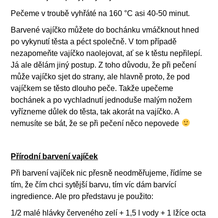
Pečeme v troubě vyhřáté na 160 °C asi 40-50 minut.
Barvené vajíčko můžete do bochánku vmáčknout hned
po vykynutí těsta a péct společně. V tom případě
nezapomeňte vajíčko naolejovat, ať se k těstu nepřilepí.
Já ale dělám jiný postup. Z toho důvodu, že při pečení
může vajíčko sjet do strany, ale hlavně proto, že pod
vajíčkem se těsto dlouho peče. Takže upečeme
bochánek a po vychladnutí jednoduše malým nožem
vyřízneme důlek do těsta, tak akorát na vajíčko. A
nemusíte se bát, že se při pečení něco nepovede
Přírodní barvení vajíček
Při barvení vajíček nic přesně neodměřujeme, řídíme se
tím, že čím chci sytější barvu, tím víc dám barvící
ingredience. Ale pro představu je použito:
1/2 malé hlávky červeného zelí + 1,5 l vody + 1 lžíce octa