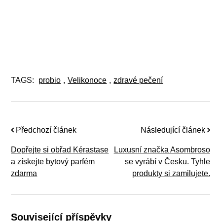
TAGS:
probio
,
Velikonoce
,
zdravé pečení
Předchozí článek
Následující článek
Dopřejte si obřad Kérastase
Luxusní značka Asombroso
a získejte bytový parfém
se vyrábí v Česku. Tyhle
zdarma
produkty si zamilujete.
Související příspěvky