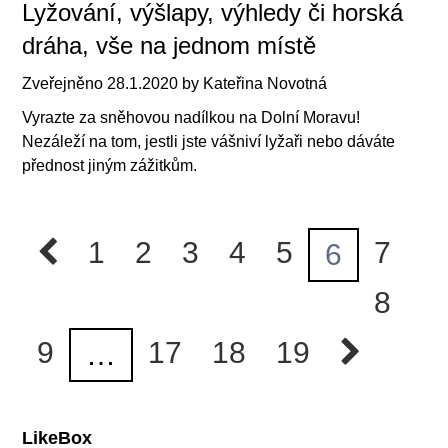
Lyžování, výšlapy, výhledy či horská
dráha, vše na jednom místě
Zveřejněno
28.1.2020
by
Kateřina Novotná
Vyrazte za sněhovou nadílkou na Dolní Moravu!
Nezáleží na tom, jestli jste vášniví lyžaři nebo dáváte
přednost jiným zážitkům.
1
2
3
4
5
7
6
8
9
17
18
19
…
LikeBox