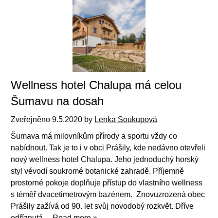
Wellness hotel Chalupa má celou
Šumavu na dosah
Zveřejněno
9.5.2020
by
Lenka Soukupová
Šumava má milovníkům přírody a sportu vždy co
nabídnout. Tak je to i v obci Prášily, kde nedávno otevřeli
nový wellness hotel Chalupa. Jeho jednoduchý horský
styl vévodí soukromé botanické zahradě. Příjemně
prostorné pokoje doplňuje přístup do vlastního wellness
s téměř dvacetimetrovým bazénem. Znovuzrozená obec
Prášily zažívá od 90. let svůj novodobý rozkvět. Dříve
odříznutá…
Read more »