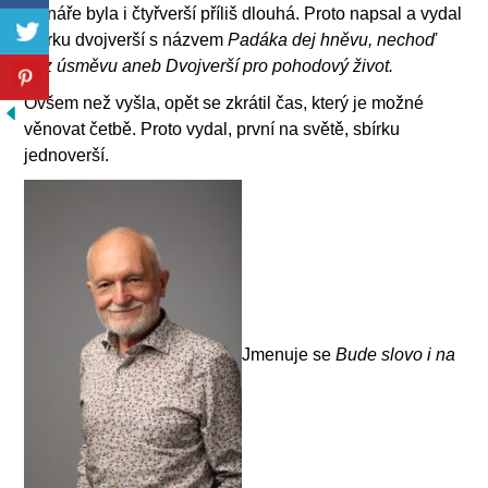
čtenáře byla i čtyřverší příliš dlouhá. Proto napsal a vydal
sbírku dvojverší s názvem
Padáka dej hněvu, nechoď
bez úsměvu aneb Dvojverší pro pohodový život.
Ovšem než vyšla, opět se zkrátil čas, který je možné
věnovat četbě. Proto vydal, první na světě, sbírku
jednoverší.
Jmenuje se
Bude slovo i na