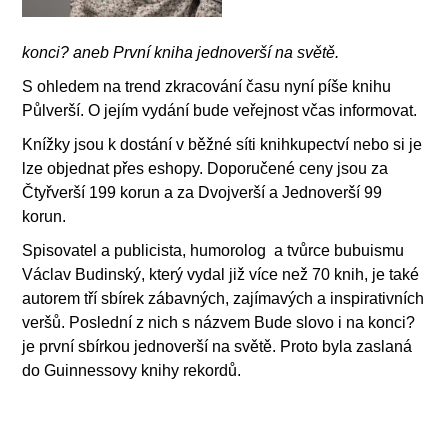
konci? aneb První kniha jednoverší na světě.
S ohledem na trend zkracování času nyní píše knihu
Půlverší. O jejím vydání bude veřejnost včas informovat.
Knížky jsou k dostání v běžné síti knihkupectví nebo si je
lze objednat přes eshopy. Doporučené ceny jsou za
Čtyřverší 199 korun a za Dvojverší a Jednoverší 99
korun.
Spisovatel a publicista, humorolog a tvůrce bubuismu
Václav Budinský, který vydal již více než 70 knih, je také
autorem tří sbírek zábavných, zajímavých a inspirativních
veršů. Poslední z nich s názvem Bude slovo i na konci?
je první sbírkou jednoverší na světě. Proto byla zaslaná
do Guinnessovy knihy rekordů.