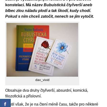
konstelaci. Má název
Bubuistická čtyřverší aneb
blbec zlou náladu plodí a tak škodí, kudy chodí.
Pokud s ním chceš zatočit, nenech se jím vytočit.
dav_vivid
Obsahuje dva druhy čtyřverší, absurdní, komická,
filozofická a příslovní.
Zjistil však, že je na čtení méně času, takže pro některé