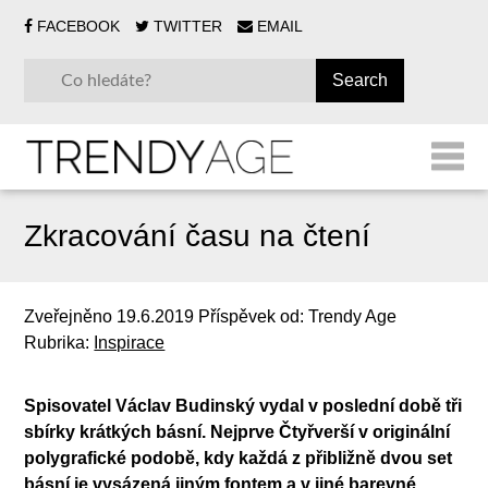
FACEBOOK
TWITTER
EMAIL
Zkracování času na čtení
Zveřejněno
19.6.2019
Příspěvek od:
Trendy Age
Rubrika:
Inspirace
Spisovatel Václav Budinský vydal v poslední době tři
sbírky krátkých básní. Nejprve Čtyřverší v originální
polygrafické podobě, kdy každá z přibližně dvou set
básní je vysázená jiným fontem a v jiné barevné