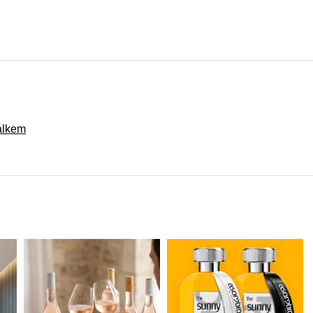
šálkem