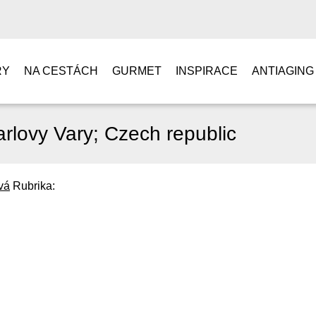
RY
NA CESTÁCH
GURMET
INSPIRACE
ANTIAGING
rlovy Vary; Czech republic
vá
Rubrika: