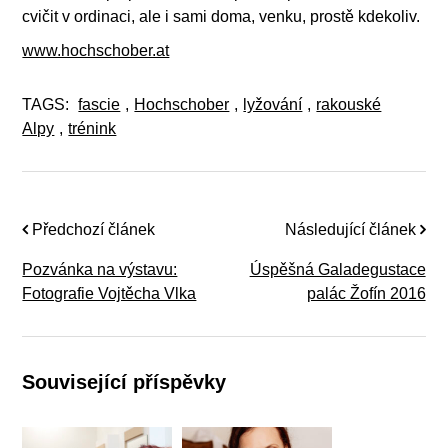
cvičit v ordinaci, ale i sami doma, venku, prostě kdekoliv.
www.hochschober.at
TAGS:
fascie
,
Hochschober
,
lyžování
,
rakouské
Alpy
,
trénink
Předchozí článek
Následující článek
Pozvánka na výstavu:
Úspěšná Galadegustace
Fotografie Vojtěcha Vlka
palác Žofín 2016
Související příspěvky