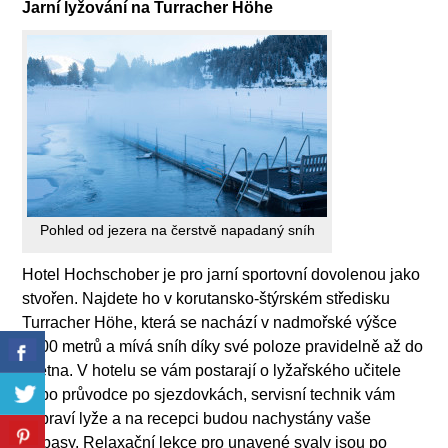
Jarní lyžování na Turracher H
öhe
Pohled od jezera na čerstvě napadaný sníh
Hotel Hochschober je pro jarní sportovní dovolenou jako
stvořen. Najdete ho v korutansko-štýrském středisku
Turracher Höhe, která se nachází v nadmořské výšce
1800 metrů a mívá sníh díky své poloze pravidelně až do
května. V hotelu se vám postarají o lyžařského učitele
nebo průvodce po sjezdovkách, servisní technik vám
připraví lyže a na recepci budou nachystány vaše
skipasy. Relaxační lekce pro unavené svaly jsou po