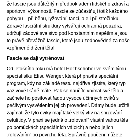
že fascie jsou důležitým předpokladem lidského zdraví a
sportovní výkonnosti. Fascie se zúčastňují totiž každého
pohybu – při běhu, lyžování, tanci, ale i při strečinku.
Zdravé fasciální struktury vytvářejí ochranná pouzdra,
udržují zádové svalstvo pod konstantním napětím a jsou
to právě převážně fascie, které jsou zodpovědné za naše
vzpřímené držení těla!
Fascie se dají vytrénovat
Od letošního roku má hotel Hochschober ve svém týmu
specialistku Elisu Wenger, která připravila speciální
program, kdy na základě testu nejdříve zjistíte, který typ
vazivové tkáně máte. Pak se naučíte vnímat své tělo a
začnete ho posilovat řadou vysoce účinných cviků s
pečlivým vysvětlením jejich provedení. Dámy bude určitě
zajímat, že tyto cviky mají také velký vliv na snižování
celulitidy. V praxi se jedná o „rolování“ vlastní vahou těla
po pomůckách (speciálních válcích) a nebo jejich
„rolováním“ po povrchu těla. Správně poučeni můžete