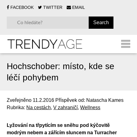
FACEBOOK
TWITTER
EMAIL
Hochschober: místo, kde se
léčí pohybem
Zveřejněno
11.2.2016
Příspěvek od:
Natascha Kames
Rubrika:
Na cestách
,
V zahraničí
,
Wellness
Lyžování na třpytícím se sněhu pod kýčovitě
modrým nebem a zářícím sluncem na Turracher