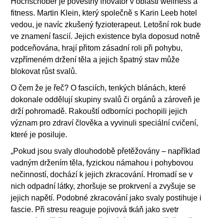
Hochschober je pověstný inovátor v oblasti wellness a
fitness. Martin Klein, který společně s Karin Leeb hotel
vedou, je navíc zkušený fyzioterapeut. Letošní rok bude
ve znamení fascií. Jejich existence byla doposud notně
podceňována, hrají přitom zásadní roli při pohybu,
vzpřímeném držení těla a jejich špatný stav může
blokovat růst svalů.
O čem že je řeč? O fasciích, tenkých blánách, které
dokonale oddělují skupiny svalů či orgánů a zároveň je
drží pohromadě. Rakouští odborníci pochopili jejich
význam pro zdraví člověka a vyvinuli speciální cvičení,
které je posiluje.
„Pokud jsou svaly dlouhodobě přetěžovány – například
vadným držením těla, fyzickou námahou i pohybovou
nečinností, dochází k jejich zkracování. Hromadí se v
nich odpadní látky, zhoršuje se prokrvení a zvyšuje se
jejich napětí. Podobné zkracování jako svaly postihuje i
fascie. Při stresu reaguje pojivová tkáň jako svetr