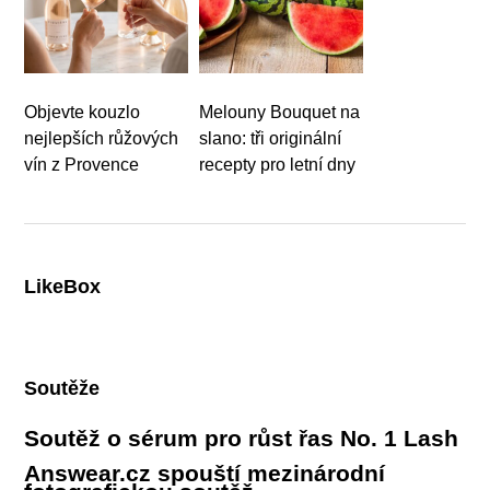
Objevte kouzlo
Melouny Bouquet na
nejlepších růžových
slano: tři originální
vín z Provence
recepty pro letní dny
LikeBox
Soutěže
Soutěž o sérum pro růst řas No. 1 Lash
Answear.cz spouští mezinárodní