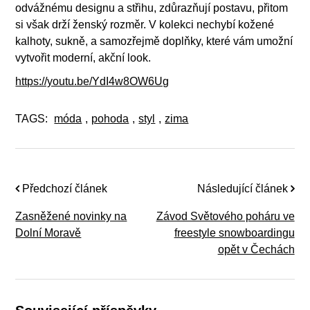
odvážnému designu a střihu, zdůrazňují postavu, přitom
si však drží ženský rozměr. V kolekci nechybí kožené
kalhoty, sukně, a samozřejmě doplňky, které vám umožní
vytvořit moderní, akční look.
https://youtu.be/YdI4w8OW6Ug
TAGS:
móda
,
pohoda
,
styl
,
zima
Předchozí článek
Následující článek
Zasněžené novinky na
Závod Světového poháru ve
Dolní Moravě
freestyle snowboardingu
opět v Čechách