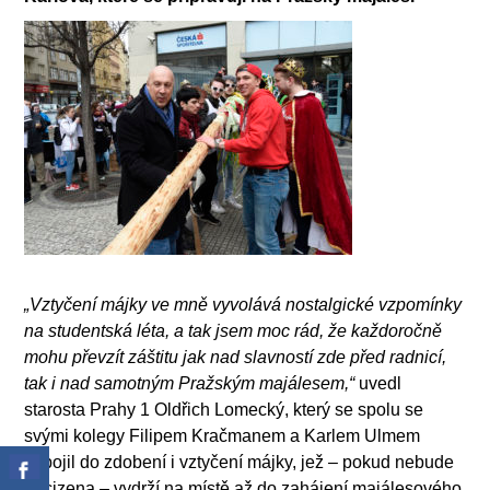
„Vztyčení májky ve mně vyvolává nostalgické vzpomínky
na studentská léta, a tak jsem moc rád, že každoročně
mohu převzít záštitu jak nad slavností zde před radnicí,
tak i nad samotným Pražským majálesem,“
uvedl
starosta Prahy 1 Oldřich Lomecký, který se spolu se
svými kolegy Filipem Kračmanem a Karlem Ulmem
zapojil do zdobení i vztyčení májky, jež – pokud nebude
odcizena – vydrží na místě až do zahájení majálesového