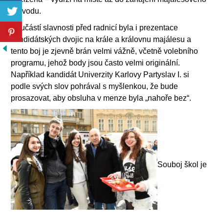
průvodu.
Součástí slavnosti před radnicí byla i prezentace
kandidátských dvojic na krále a královnu majálesu a
tento boj je zjevně brán velmi vážně, včetně volebního
programu, jehož body jsou často velmi originální.
Například kandidát Univerzity Karlovy Partyslav I. si
podle svých slov pohrával s myšlenkou, že bude
prosazovat, aby obsluha v menze byla „nahoře bez“.
Souboj škol je