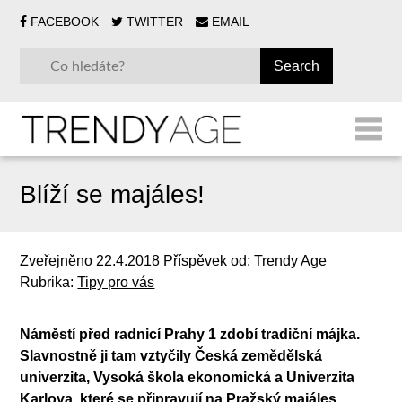
FACEBOOK
TWITTER
EMAIL
Blíží se majáles!
Zveřejněno
22.4.2018
Příspěvek od:
Trendy Age
Rubrika:
Tipy pro vás
Náměstí před radnicí Prahy 1 zdobí tradiční májka.
Slavnostně ji tam vztyčily Česká zemědělská
univerzita, Vysoká škola ekonomická a Univerzita
Karlova, které se připravují na Pražský majáles.