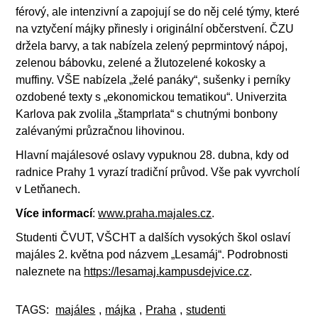
férový, ale intenzivní a zapojují se do něj celé týmy, které
na vztyčení májky přinesly i originální občerstvení. ČZU
držela barvy, a tak nabízela zelený peprmintový nápoj,
zelenou bábovku, zelené a žlutozelené kokosky a
muffiny. VŠE nabízela „želé panáky“, sušenky i perníky
ozdobené texty s „ekonomickou tematikou“. Univerzita
Karlova pak zvolila „štamprlata“ s chutnými bonbony
zalévanými průzračnou lihovinou.
Hlavní majálesové oslavy vypuknou 28. dubna, kdy od
radnice Prahy 1 vyrazí tradiční průvod. Vše pak vyvrcholí
v Letňanech.
Více informací
:
www.praha.majales.cz
.
Studenti ČVUT, VŠCHT a dalších vysokých škol oslaví
majáles 2. května pod názvem „Lesamáj“. Podrobnosti
naleznete na
https://lesamaj.kampusdejvice.cz
.
TAGS:
majáles
,
májka
,
Praha
,
studenti